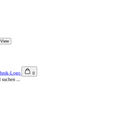
 View
0
 suchen ...