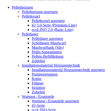
Pelletheizung
Pelletheizung anzeigen
Pelletkessel
Pelletkessel anzeigen
iQ 3.0-Serie (Premium-Line)
ecoLINO 2.0 (Basic-Line)
Pelletlager
Pelletlager anzeigen
Schellinger Maulwurf
Maulwurftank (Silo)
Pellet-Sauganlagen
Pellets-Befüllleitung
Zubehör
Installationsmaterial Heizungstechnik
Installationsmaterial Heizungstechnik anzeigen
Pumpengruppen
Rohre
Fittinge
Isolation
Zubehör
Wartung / Ersatzteile
Wartung / Ersatzteile anzeigen
iQ-Serie
ecoLINO-Serie