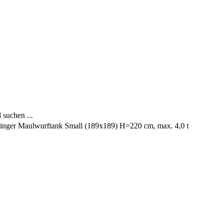
 suchen ...
linger Maulwurftank Small (189x189) H=220 cm, max. 4,0 t