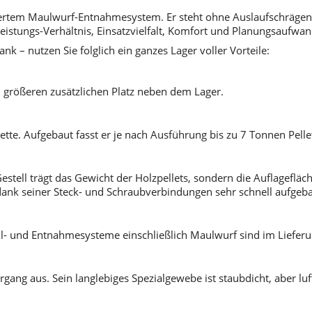
riertem Maulwurf-Entnahmesystem. Er steht ohne Auslaufschräg
s-Leistungs-Verhältnis, Einsatzvielfalt, Komfort und Planungsaufwan
 – nutzen Sie folglich ein ganzes Lager voller Vorteile:
 größeren zusätzlichen Platz neben dem Lager.
tte. Aufgebaut fasst er je nach Ausführung bis zu 7 Tonnen Pelle
stell trägt das Gewicht der Holzpellets, sondern die Auflagefläc
dank seiner Steck- und Schraubverbindungen sehr schnell aufgeba
üll- und Entnahmesysteme einschließlich Maulwurf sind im Liefer
g aus. Sein langlebiges Spezialgewebe ist staubdicht, aber luftd