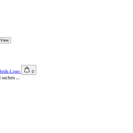
 View
0
 suchen ...