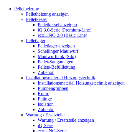
Pelletheizung
Pelletheizung anzeigen
Pelletkessel
Pelletkessel anzeigen
iQ 3.0-Serie (Premium-Line)
ecoLINO 2.0 (Basic-Line)
Pelletlager
Pelletlager anzeigen
Schellinger Maulwurf
Maulwurftank (Silo)
Pellet-Sauganlagen
Pellets-Befüllleitung
Zubehör
Installationsmaterial Heizungstechnik
Installationsmaterial Heizungstechnik anzeigen
Pumpengruppen
Rohre
Fittinge
Isolation
Zubehör
Wartung / Ersatzteile
Wartung / Ersatzteile anzeigen
iQ-Serie
ecoLINO-Serie